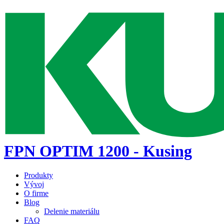
FPN OPTIM 1200 - Kusing
Produkty
Vývoj
O firme
Blog
Delenie materiálu
FAQ