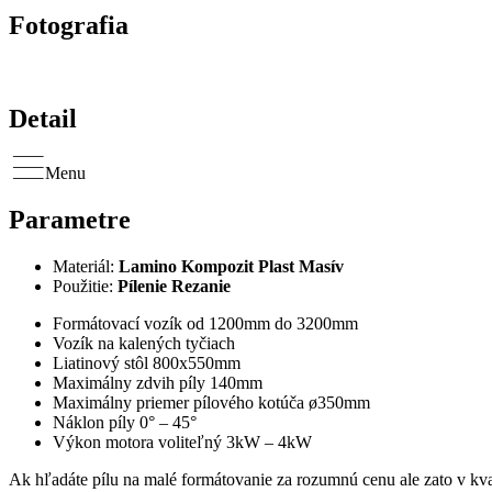
Fotografia
Detail
Menu
Parametre
Materiál:
Lamino
Kompozit
Plast
Masív
Použitie:
Pílenie
Rezanie
Formátovací vozík od 1200mm do 3200mm
Vozík na kalených tyčiach
Liatinový stôl 800x550mm
Maximálny zdvih píly 140mm
Maximálny priemer pílového kotúča ø350mm
Náklon píly 0° – 45°
Výkon motora voliteľný 3kW – 4kW
Ak hľadáte pílu na malé formátovanie za rozumnú cenu ale zato v kv