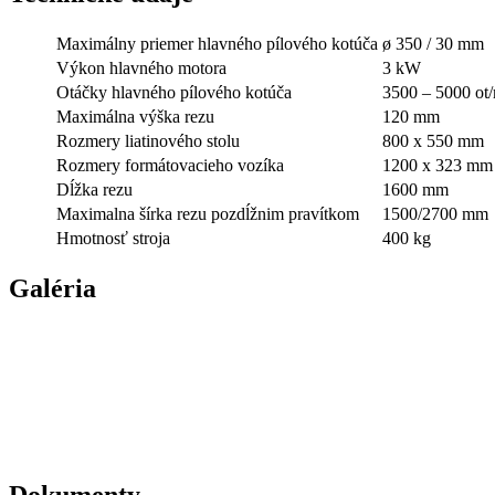
Maximálny priemer hlavného pílového kotúča
ø 350 / 30 mm
Výkon hlavného motora
3 kW
Otáčky hlavného pílového kotúča
3500 – 5000 ot
Maximálna výška rezu
120 mm
Rozmery liatinového stolu
800 x 550 mm
Rozmery formátovacieho vozíka
1200 x 323 mm
Dĺžka rezu
1600 mm
Maximalna šírka rezu pozdĺžnim pravítkom
1500/2700 mm
Hmotnosť stroja
400 kg
Galéria
Dokumenty