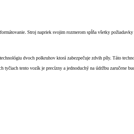
rmátovanie. Stroj napriek svojim rozmerom spĺňa všetky požiadavky k
echnológiu dvoch polkruhov ktorá zabezpečuje zdvih píly. Táto technol
tyčiach tento vozík je precízny a jednoduchý na údržbu zaručene bud