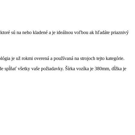
toré sú na neho kladené a je ideálnou voľbou ak hľadáte priaznivý
ógia je už rokmi overená a používaná na strojoch tejto kategórie.
e spĺňať všetky vaše požiadavky. Šírka vozíka je 380mm, dĺžka je