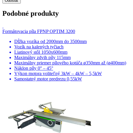
Podobné produkty
Formátovacia píla FPNP OPTIM 3200
Dĺžka vozíka od 2000mm do 3500mm
Vozík na kalených tyčiach
Liatinový stôl 1050x600mm
Maximálny zdvih píly 115mm
Maximálny priemer pílového kotúča ø350mm až (ø400mm)
Náklon píly 0° – 45°
Výkon motora voliteľný 3kW – 4kW – 5,5kW
Samostatný motor predrezu 0,55kW