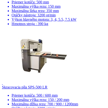
Priemer kotúča: 500 mm
Maximálna výška rezu: 150 mm
Maximálna šírka rezu: 350 mm
Otáčky nástroja: 3200 ot/min
Výkon hlavného motora: 3, 4, 5.5, 7.5 kW
Hmotnos stroja : 390 kg
Skracovacia píla SPS-500 LR
Priemer kotúča: 500 / 600 mm
Maximálna výška rezu: 150 / 200 mm
Maximálna dĺžka rezu: 700 / 900 / 1200mm