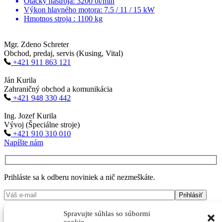
Otáčky nástroja: 3200 ot/min
Výkon hlavného motora: 7.5 / 11 / 15 kW
Hmotnos stroja : 1100 kg
Mgr. Zdeno Schreter
Obchod, predaj, servis (Kusing, Vital)
+421 911 863 121
Ján Kurila
Zahraničný obchod a komunikácia
+421 948 330 442
Ing. Jozef Kurila
Vývoj (Špeciálne stroje)
+421 910 310 010
Napíšte nám
Prihláste sa k odberu noviniek a nič nezmeškáte.
Spravujte súhlas so súbormi