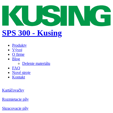
SPS 300 - Kusing
Produkty
Vývoj
O firme
Blog
Delenie materiálu
FAQ
Nové stroje
Kontakt
Kartáčovačky
Rozmietacie píly
Skracovacie píly