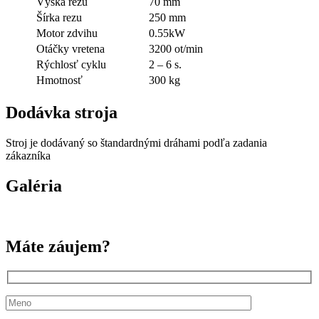
Výška rezu
70 mm
Šírka rezu
250 mm
Motor zdvihu
0.55kW
Otáčky vretena
3200 ot/min
Rýchlosť cyklu
2 – 6 s.
Hmotnosť
300 kg
Dodávka stroja
Stroj je dodávaný so štandardnými dráhami podľa zadania
zákazníka
Galéria
Máte záujem?