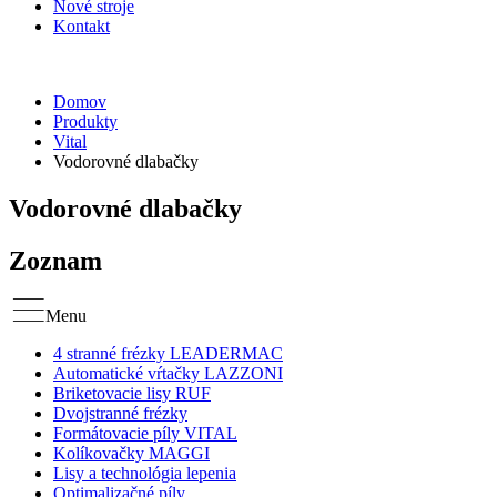
Nové stroje
Kontakt
Domov
Produkty
Vital
Vodorovné dlabačky
Vodorovné dlabačky
Zoznam
Menu
4 stranné frézky LEADERMAC
Automatické vŕtačky LAZZONI
Briketovacie lisy RUF
Dvojstranné frézky
Formátovacie píly VITAL
Kolíkovačky MAGGI
Lisy a technológia lepenia
Optimalizačné píly