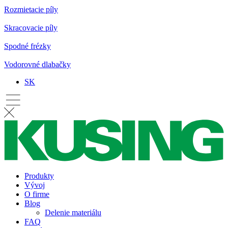
Rozmietacie píly
Skracovacie píly
Spodné frézky
Vodorovné dlabačky
SK
Produkty
Vývoj
O firme
Blog
Delenie materiálu
FAQ