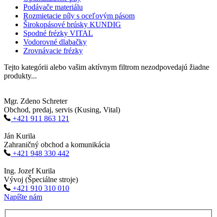
Podávače materiálu
Rozmietacie píly s oceľovým pásom
Širokopásové brúsky KUNDIG
Spodné frézky VITAL
Vodorovné dlabačky
Zrovnávacie frézky
Tejto kategórii alebo vašim aktívnym filtrom nezodpovedajú žiadne
produkty...
Mgr. Zdeno Schreter
Obchod, predaj, servis (Kusing, Vital)
+421 911 863 121
Ján Kurila
Zahraničný obchod a komunikácia
+421 948 330 442
Ing. Jozef Kurila
Vývoj (Špeciálne stroje)
+421 910 310 010
Napíšte nám