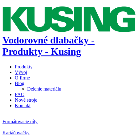
Vodorovné dlabačky -
Produkty - Kusing
Produkty
Vývoj
O firme
Blog
Delenie materiálu
FAQ
Nové stroje
Kontakt
Formátovacie píly
Kartáčovačky