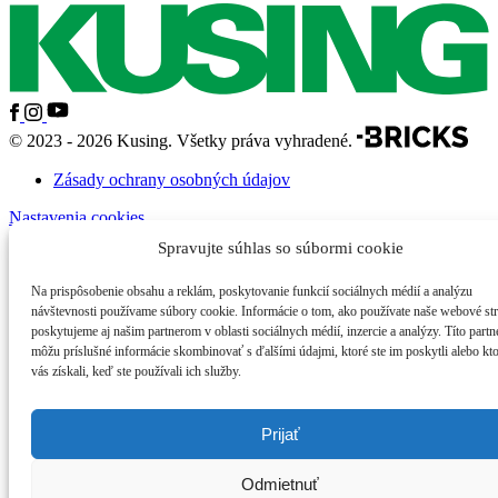
© 2023 - 2026 Kusing. Všetky práva vyhradené.
Zásady ochrany osobných údajov
Nastavenia cookies
Spravujte súhlas so súbormi cookie
Farská 75/19
059 92 Huncovce
Na prispôsobenie obsahu a reklám, poskytovanie funkcií sociálnych médií a analýzu
kusing.jan@gmail.com
+421 948 330 442
Ostatné kontaktné
návštevnosti používame súbory cookie. Informácie o tom, ako používate naše webové st
informácie
poskytujeme aj našim partnerom v oblasti sociálnych médií, inzercie a analýzy. Títo partn
môžu príslušné informácie skombinovať s ďalšími údajmi, ktoré ste im poskytli alebo kt
vás získali, keď ste používali ich služby.
Prijať
Odmietnuť