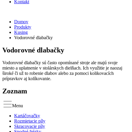
Kontakt
Domov
Produkty
Kusing
Vodorovné dlabačky
Vodorovné dlabačky
Vodorovné dlabačky sú často opomínané stroje ale majú svoje
miesto a uplatnenie v stolárskych dielňach. Ich využitie je naozaj
široké či už to robenie dlabov alebo za pomoci kolikovacích
prípravkov aj kolíkovanie.
Zoznam
Menu
Kartáčovačky
Rozmietacie píly
Skracovacie píly
Spodné frézky