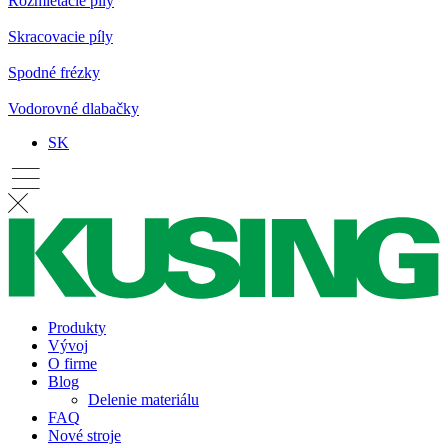
Rozmietacie píly
Skracovacie píly
Spodné frézky
Vodorovné dlabačky
SK
Produkty
Vývoj
O firme
Blog
Delenie materiálu
FAQ
Nové stroje