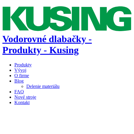
Vodorovné dlabačky -
Produkty - Kusing
Produkty
Vývoj
O firme
Blog
Delenie materiálu
FAQ
Nové stroje
Kontakt